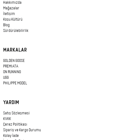
Hakkımızda
Mağazalar
İletişim
Koşu Kültürü
Blog
Sürdürülebilirlik
MARKALAR
GOLDEN GOOSE
PREMIATA
ON RUNNING
UGG
PHILIPPE MODEL
YARDIM
Satış Sözleşmesi
KVKK
Çerez Politikası
Si
pariş ve Kargo Durumu
Kolay İade