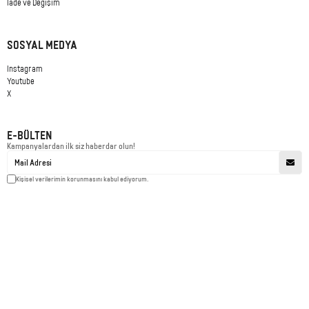
İade ve Değişim
SOSYAL MEDYA
Instagram
Youtube
X
E-BÜLTEN
Kampanyalardan ilk siz haberdar olun!
Kişisel verilerimin korunmasını kabul ediyorum.