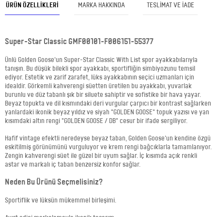
ÜRÜN ÖZELLIKLERI
MARKA HAKKINDA
TESLIMAT VE İADE
Super-Star Classic GMF00101-F006151-55377
Ünlü Golden Goose'un Super-Star Classic With List spor ayakkabılarıyla
tanışın. Bu düşük bilekli spor ayakkabı, sportifliğin simbiyozunu temsil
ediyor. Estetik ve zarif zarafet, lüks ayakkabının seçici uzmanları için
idealdir. Görkemli kahverengi süetten üretilen bu ayakkabı, yuvarlak
burunlu ve düz tabanlı şık bir siluete sahiptir ve sofistike bir hava yayar.
Beyaz topukta ve dil kısmındaki deri vurgular çarpıcı bir kontrast sağlarken
yanlardaki ikonik beyaz yıldız ve siyah "GOLDEN GOOSE" topuk yazısı ve yan
kısımdaki altın rengi "GOLDEN GOOSE / DB" cesur bir ifade sergiliyor.
Hafif vintage efektli neredeyse beyaz taban, Golden Goose'un kendine özgü
eskitilmiş görünümünü vurguluyor ve krem rengi bağcıklarla tamamlanıyor.
Zengin kahverengi süet ile güzel bir uyum sağlar. İç kısımda açık renkli
astar ve markalı iç taban benzersiz konfor sağlar.
Neden Bu Ürünü Seçmelisiniz?
Sportiflik ve lüksün mükemmel birleşimi.