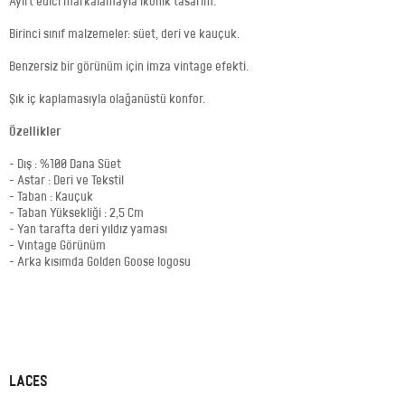
Ayırt edici markalamayla ikonik tasarım.
Birinci sınıf malzemeler: süet, deri ve kauçuk.
Benzersiz bir görünüm için imza vintage efekti.
Şık iç kaplamasıyla olağanüstü konfor.
Özellikler
- Dış : %100 Dana Süet
- Astar : Deri ve Tekstil
- Taban : Kauçuk
- Taban Yüksekliği : 2,5 Cm
- Yan tarafta deri yıldız yaması
- Vıntage Görünüm
- Arka kısımda Golden Goose logosu
LACES