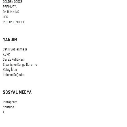
GOLDEN GOOSE
PREMIATA
ON RUNNING
UGG
PHILIPPE MODEL
YARDIM
Satış Sözleşmesi
KVKK
Çerez Politikası
Si
pariş ve Kargo Durumu
Kolay İade
İade ve Değişim
SOSYAL MEDYA
Instagram
Youtube
X