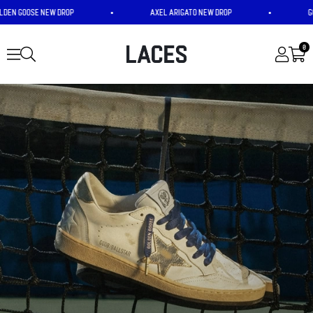
 GOOSE NEW DROP
•
AXEL ARIGATO NEW DROP
•
GOLDE
0