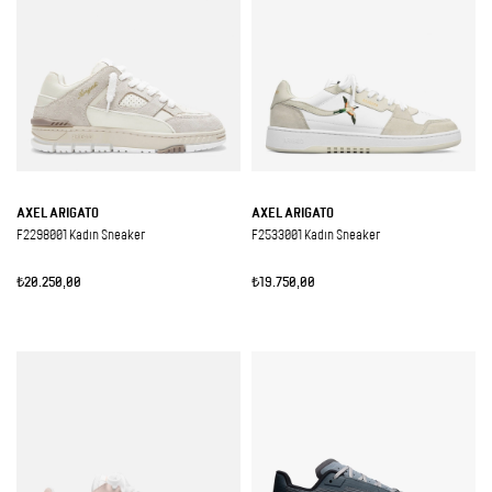
AXEL ARIGATO
AXEL ARIGATO
F2298001 Kadın Sneaker
F2533001 Kadın Sneaker
₺20.250,00
₺19.750,00