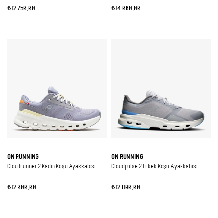
₺12.750,00
₺14.000,00
ON RUNNING
ON RUNNING
Cloudrunner 2 Kadın Koşu Ayakkabısı
Cloudpulse 2 Erkek Koşu Ayakkabısı
₺12.000,00
₺12.800,00