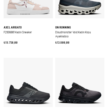
AXEL ARIGATO
ON RUNNING
F2936001 Kadın Sneaker
Cloudmonster Void Kadın Koşu
Ayakkabısı
₺19.750,00
₺13.800,00