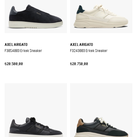
AXEL ARIGATO
AXEL ARIGATO
F3054003 Erkek Sneaker
F3243003 Erkek Sneaker
₺20.500,00
₺20.750,00