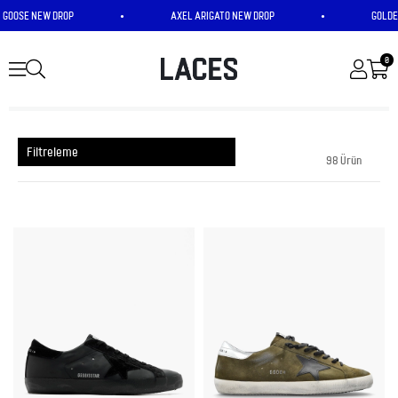
SE NEW DROP
•
AXEL ARIGATO NEW DROP
•
GOLDEN GO
0
Filtreleme
98 Ürün