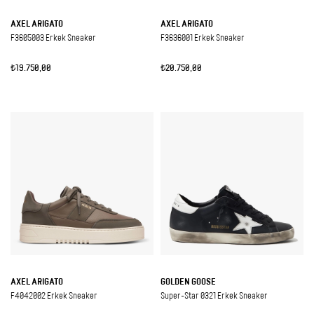
AXEL ARIGATO
AXEL ARIGATO
F3605003 Erkek Sneaker
F3636001 Erkek Sneaker
₺19.750,00
₺20.750,00
AXEL ARIGATO
GOLDEN GOOSE
F4042002 Erkek Sneaker
Super-Star 0321 Erkek Sneaker